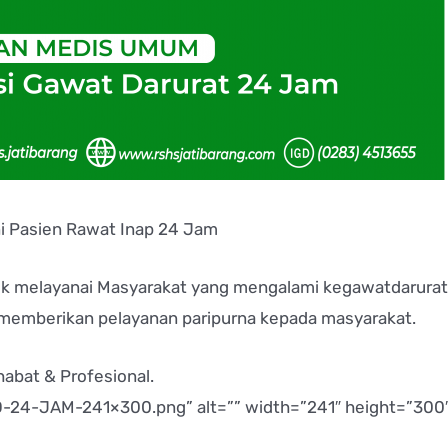
i Pasien Rawat Inap 24 Jam
ntuk melayanai Masyarakat yang mengalami kegawatdarura
 memberikan pelayanan paripurna kepada masyarakat.
abat & Profesional.
4-JAM-241×300.png” alt=”” width=”241″ height=”300″