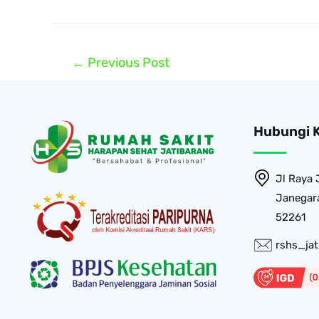
←
Previous Post
Hubungi 
Jl Raya 
Janegara
52261
rshs_ja