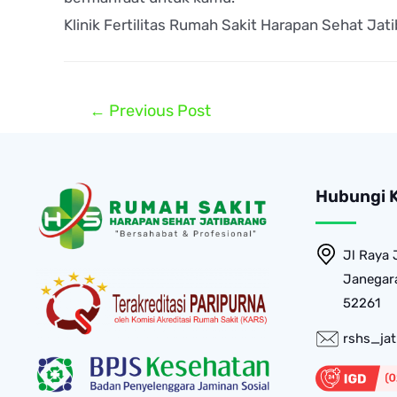
Klinik Fertilitas Rumah Sakit Harapan Sehat Jati
←
Previous Post
Hubungi 
Jl Raya 
Janegara
52261
rshs_ja